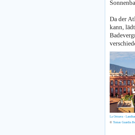
Sonnenba
Da der At
kann, läd
Badevergn
verschied
La Ortoava - Landha
©
Tomas Guardia B