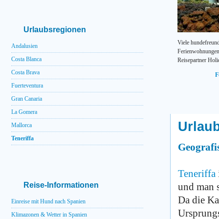
Urlaubsregionen
Viele hundefreund
Andalusien
Ferienwohnungen 
Costa Blanca
Reisepartner Holi
Costa Brava
F
Fuerteventura
Gran Canaria
La Gomera
Urlaub
Mallorca
Teneriffa
Geografi
Teneriffa
Reise-Informationen
und man sa
Da die Ka
Einreise mit Hund nach Spanien
Ursprungs
Klimazonen & Wetter in Spanien