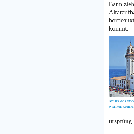
Bann zieh
Altaraufb
bordeauxf
kommt.
Basilika von Candela
Wikimedia Common
ursprüngl