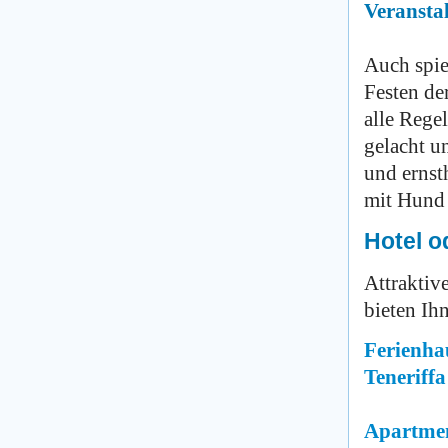
Veransta
Auch spie
Festen der
alle Rege
gelacht u
und ernst
mit Hund 
Hotel o
Attraktiv
bieten Ih
Ferienha
Teneriff
Apartmen